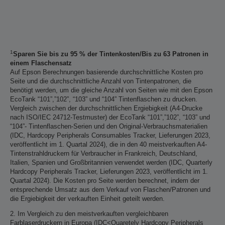
1
Sparen Sie bis zu 95 % der Tintenkosten/Bis zu 63 Patronen in
einem Flaschensatz
Auf Epson Berechnungen basierende durchschnittliche Kosten pro
Seite und die durchschnittliche Anzahl von Tintenpatronen, die
benötigt werden, um die gleiche Anzahl von Seiten wie mit den Epson
EcoTank “101”,”102”, “103” und “104” Tintenflaschen zu drucken.
Vergleich zwischen der durchschnittlichen Ergiebigkeit (A4-Drucke
nach ISO/IEC 24712-Testmuster) der EcoTank “101”,”102”, “103” und
“104”- Tintenflaschen-Serien und den Original-Verbrauchsmaterialien
(IDC, Hardcopy Peripherals Consumables Tracker, Lieferungen 2023,
veröffentlicht im 1. Quartal 2024), die in den 40 meistverkauften A4-
Tintenstrahldruckern für Verbraucher in Frankreich, Deutschland,
Italien, Spanien und Großbritannien verwendet werden (IDC, Quarterly
Hardcopy Peripherals Tracker, Lieferungen 2023, veröffentlicht im 1.
Quartal 2024). Die Kosten pro Seite werden berechnet, indem der
entsprechende Umsatz aus dem Verkauf von Flaschen/Patronen und
die Ergiebigkeit der verkauften Einheit geteilt werden.
2. Im Vergleich zu den meistverkauften vergleichbaren
Farblaserdruckern in Europa (IDC<Quaretely Hardcopy Peripherals