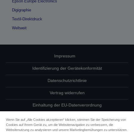
Epson Europe Electronics
Digigraphie
Textil-Direktdruck
Weltweit
Impressum
Identifizierung der Gerätekonformität
Datenschutzrichtlinie
Vertrag widerrufen
Einhaltung der EU-Datenverordnung
Fragen zum Datenschutz
Wenn Sie auf „Alle Cookies akzeptieren“ klicken, stimmen Sie der Speicherung von
Cookies auf Ihrem Gerät zu, um die Websitenavigation zu verbessern, die
Informationen zu Cookies
Websitenutzung zu analysieren und unsere Marketingbemühungen zu unterstützen.