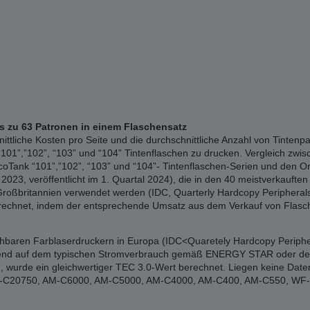
is zu 63 Patronen in einem Flaschensatz
liche Kosten pro Seite und die durchschnittliche Anzahl von Tintenpa
01”,”102”, “103” und “104” Tintenflaschen zu drucken. Vergleich zwisc
Tank “101”,”102”, “103” und “104”- Tintenflaschen-Serien und den Or
023, veröffentlicht im 1. Quartal 2024), die in den 40 meistverkauften 
Großbritannien verwendet werden (IDC, Quarterly Hardcopy Peripherals 
erechnet, indem der entsprechende Umsatz aus dem Verkauf von Flasch
ichbaren Farblaserdruckern in Europa (IDC<Quaretely Hardcopy Periphe
erend auf dem typischen Stromverbrauch gemäß ENERGY STAR oder den of
 wurde ein gleichwertiger TEC 3.0-Wert berechnet. Liegen keine Date
: WF-C20750, AM-C6000, AM-C5000, AM-C4000, AM-C400, AM-C550, W