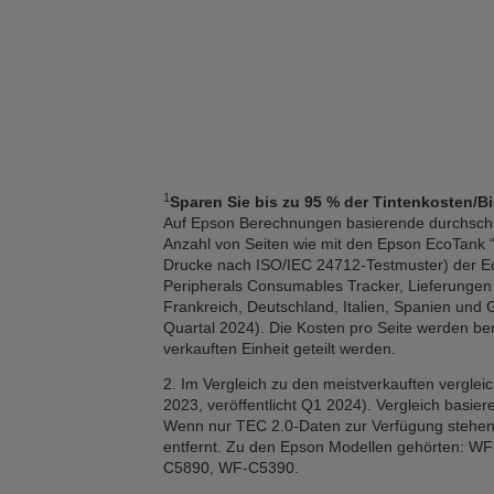
1
Sparen Sie bis zu 95 % der Tintenkosten/B
Auf Epson Berechnungen basierende durchschnitt
Anzahl von Seiten wie mit den Epson EcoTank “1
Drucke nach ISO/IEC 24712-Testmuster) der Eco
Peripherals Consumables Tracker, Lieferungen 2
Frankreich, Deutschland, Italien, Spanien und 
Quartal 2024). Die Kosten pro Seite werden b
verkauften Einheit geteilt werden.
2. Im Vergleich zu den meistverkauften vergle
2023, veröffentlicht Q1 2024). Vergleich basi
Wenn nur TEC 2.0-Daten zur Verfügung stehen,
entfernt. Zu den Epson Modellen gehörten
C5890, WF-C5390.