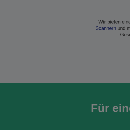
Wir bieten ei
Scannern
und me
Gesc
Für ei