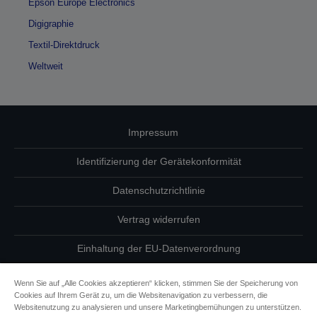
Epson Europe Electronics
Digigraphie
Textil-Direktdruck
Weltweit
Impressum
Identifizierung der Gerätekonformität
Datenschutzrichtlinie
Vertrag widerrufen
Einhaltung der EU-Datenverordnung
Fragen zum Datenschutz
Wenn Sie auf „Alle Cookies akzeptieren“ klicken, stimmen Sie der Speicherung von
Cookies auf Ihrem Gerät zu, um die Websitenavigation zu verbessern, die
Informationen zu Cookies
Websitenutzung zu analysieren und unsere Marketingbemühungen zu unterstützen.