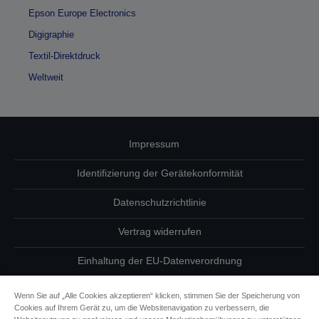
Epson Europe Electronics
Digigraphie
Textil-Direktdruck
Weltweit
Impressum
Identifizierung der Gerätekonformität
Datenschutzrichtlinie
Vertrag widerrufen
Einhaltung der EU-Datenverordnung
Fragen zum Datenschutz
Wenn Sie auf „Alle Cookies akzeptieren“ klicken, stimmen Sie der Speicherung von
Cookies auf Ihrem Gerät zu, um die Websitenavigation zu verbessern, die