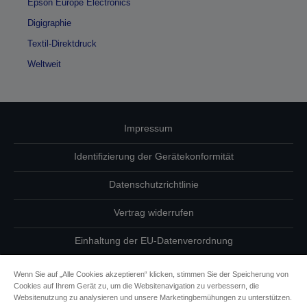
Epson Europe Electronics
Digigraphie
Textil-Direktdruck
Weltweit
Impressum
Identifizierung der Gerätekonformität
Datenschutzrichtlinie
Vertrag widerrufen
Einhaltung der EU-Datenverordnung
Fragen zum Datenschutz
Wenn Sie auf „Alle Cookies akzeptieren“ klicken, stimmen Sie der Speicherung von
Cookies auf Ihrem Gerät zu, um die Websitenavigation zu verbessern, die
Informationen zu Cookies
Websitenutzung zu analysieren und unsere Marketingbemühungen zu unterstützen.