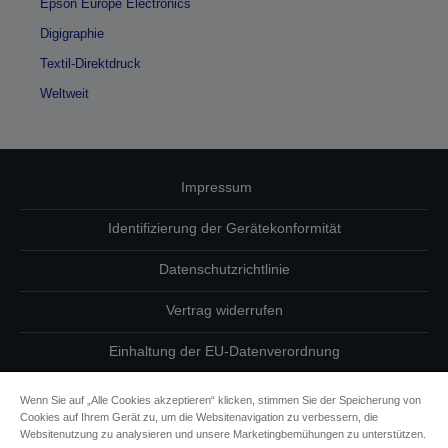
Epson Europe Electronics
Digigraphie
Textil-Direktdruck
Weltweit
Impressum
Identifizierung der Gerätekonformität
Datenschutzrichtlinie
Vertrag widerrufen
Einhaltung der EU-Datenverordnung
Fragen zum Datenschutz
Wenn Sie auf „Alle Cookies akzeptieren“ klicken, stimmen Sie der Speicherung von
Cookies auf Ihrem Gerät zu, um die Websitenavigation zu verbessern, die
Informationen zu Cookies
Websitenutzung zu analysieren und unsere Marketingbemühungen zu unterstützen.