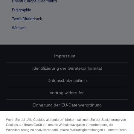
Epson Europe Electronics
Digigraphie
Textil-Direktdruck
Weltweit
Impressum
Identifizierung der Gerätekonformität
Datenschutzrichtlinie
Vertrag widerrufen
Einhaltung der EU-Datenverordnung
Fragen zum Datenschutz
Wenn Sie auf „Alle Cookies akzeptieren“ klicken, stimmen Sie der Speicherung von
Cookies auf Ihrem Gerät zu, um die Websitenavigation zu verbessern, die
Informationen zu Cookies
Websitenutzung zu analysieren und unsere Marketingbemühungen zu unterstützen.