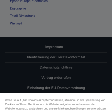
Epson Europe Electronics
Digigraphie
Textil-Direktdruck
Weltweit
Impressum
Identifizierung der Gerätekonformität
Datenschutzrichtlinie
Vertrag widerrufen
Einhaltung der EU-Datenverordnung
Fragen zum Datenschutz
Wenn Sie auf „Alle Cookies akzeptieren“ klicken, stimmen Sie der Speicherung von
Cookies auf Ihrem Gerät zu, um die Websitenavigation zu verbessern, die
Informationen zu Cookies
Websitenutzung zu analysieren und unsere Marketingbemühungen zu unterstützen.