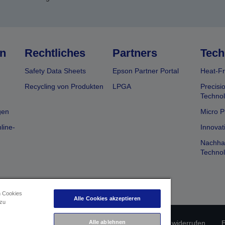
n
Rechtliches
Partners
Tech
Safety Data Sheets
Epson Partner Portal
Heat-Fr
Recycling von Produkten
LPGA
Precisi
Technol
gen
Micro P
line-
Innovat
Nachhal
Technol
n Cookies
Alle Cookies akzeptieren
 zu
erätekonformität
Datenschutzrichtlinie
Alle ablehnen
Vertrag widerrufen
E