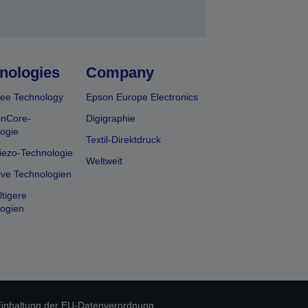
nologies
Company
ee Technology
Epson Europe Electronics
onCore-
Digigraphie
ogie
Textil-Direktdruck
iezo-Technologie
Weltweit
ive Technologien
tigere
ogien
inhaltung der EU-Datenverordnung