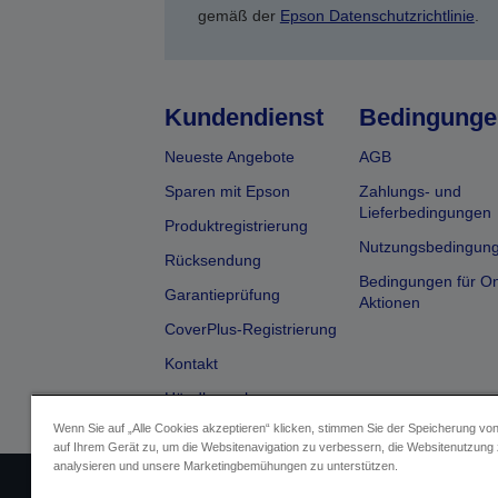
gemäß der
Epson Datenschutzrichtlinie
.
Kundendienst
Bedingunge
Neueste Angebote
AGB
Sparen mit Epson
Zahlungs- und
Lieferbedingungen
Produktregistrierung
Nutzungsbedingun
Rücksendung
Bedingungen für On
Garantieprüfung
Aktionen
CoverPlus-Registrierung
Kontakt
Händlersuche
Wenn Sie auf „Alle Cookies akzeptieren“ klicken, stimmen Sie der Speicherung vo
auf Ihrem Gerät zu, um die Websitenavigation zu verbessern, die Websitenutzung
analysieren und unsere Marketingbemühungen zu unterstützen.
Impressum
Identifizierung der G