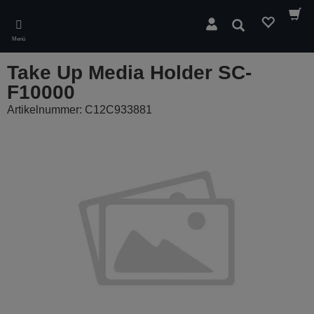
Skip
to
Suchen
main
Menü
content
Take Up Media Holder SC-
F10000
Artikelnummer: C12C933881