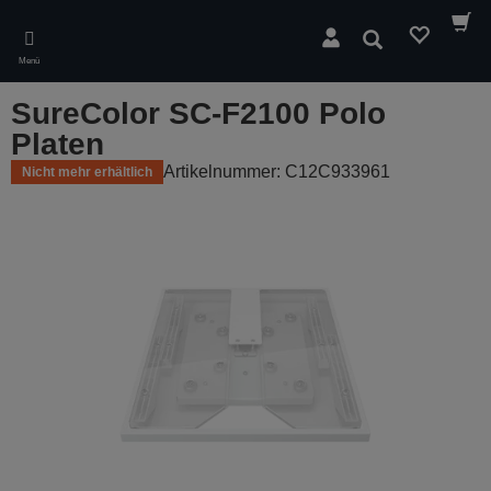
Skip
to
Suchen
main
Menü
content
SureColor SC-F2100 Polo
Platen
Artikelnummer: C12C933961
Nicht mehr erhältlich