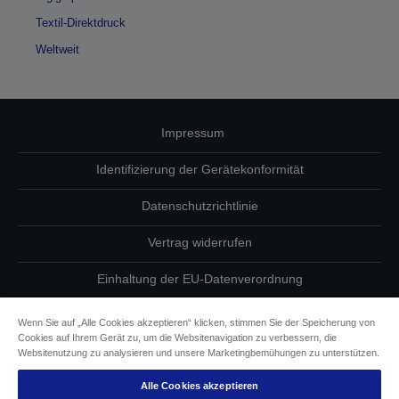
Textil-Direktdruck
Weltweit
Impressum
Identifizierung der Gerätekonformität
Datenschutzrichtlinie
Vertrag widerrufen
Einhaltung der EU-Datenverordnung
Fragen zum Datenschutz
Wenn Sie auf „Alle Cookies akzeptieren“ klicken, stimmen Sie der Speicherung von
Cookies auf Ihrem Gerät zu, um die Websitenavigation zu verbessern, die
Informationen zu Cookies
Websitenutzung zu analysieren und unsere Marketingbemühungen zu unterstützen.
Alle Cookies akzeptieren
Epson Engagement für Barrierefreiheit