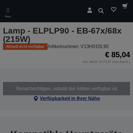
Skip
to
Suchen
main
Menü
content
Lamp - ELPLP90 - EB-67x/68x
(215W)
Artikelnummer: V13H010L90
Aktuell nicht verfügbar
€ 85,04
inkl. MwSt. (€ 70,87 ohne MwSt.)
Benachrichtigen, sobald der Artikel verfügbar ist
Verfügbarkeit in Ihrer Nähe