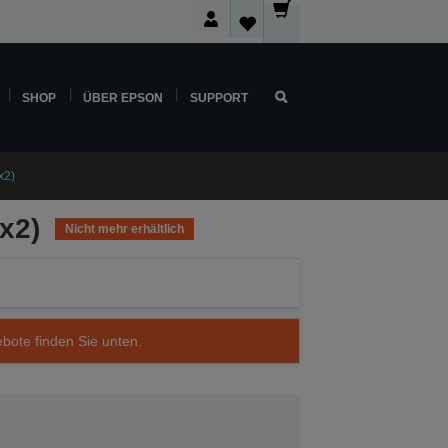
SHOP
ÜBER EPSON
SUPPORT
x2)
x2)
Nicht mehr erhältlich
ebote finden Sie unten.