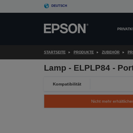
Skip
DEUTSCH
to
main
content
PRIVAT
STARTSEITE
PRODUKTE
ZUBEHÖR
PR
Lamp - ELPLP84 - Port
Kompatibilität
Nicht mehr erhältliche