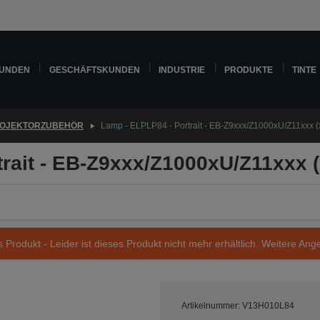
KUNDEN
GESCHÄFTSKUNDEN
INDUSTRIE
PRODUKTE
TINTE
OJEKTORZUBEHÖR
Lamp - ELPLP84 - Portrait - EB-Z9xxx/Z1000xU/Z11xxx (
rait - EB-Z9xxx/Z1000xU/Z11xxx (
s Produkt - Leider ist dieses Produkt nicht mehr erhältlich. Weitere Ang
Artikelnummer: V13H010L84