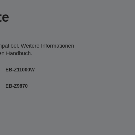
te
mpatibel. Weitere Informationen
den Handbuch.
EB-Z11000W
EB-Z9870