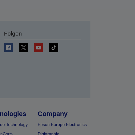
Folgen
en
nologies
Company
ee Technology
Epson Europe Electronics
onCore-
Digigraphie