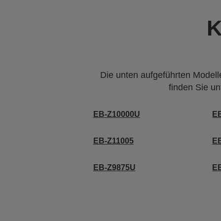
K
Die unten aufgeführten Modelle
finden Sie u
EB-Z10000U
E
EB-Z11005
E
EB-Z9875U
E