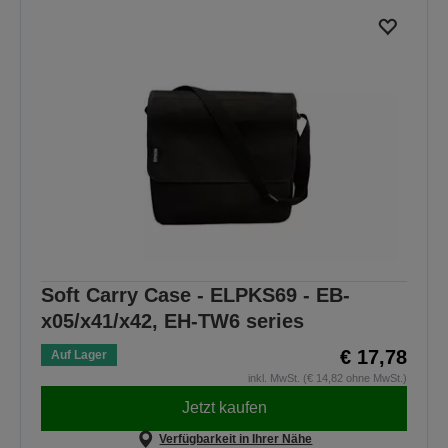
Soft Carry Case - ELPKS69 - EB-
x05/x41/x42, EH-TW6 series
€ 17,78
Auf Lager
inkl. MwSt. (€ 14,82 ohne MwSt.)
Jetzt kaufen
Verfügbarkeit in Ihrer Nähe