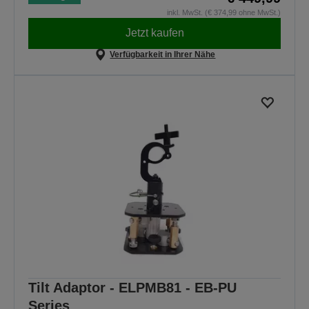
inkl. MwSt. (€ 374,99 ohne MwSt.)
Jetzt kaufen
Verfügbarkeit in Ihrer Nähe
Tilt Adaptor - ELPMB81 - EB-PU
Series