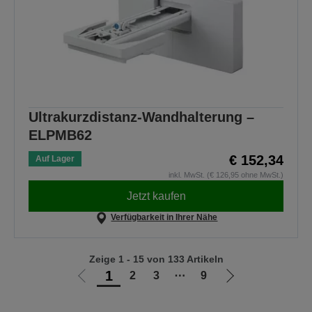
Ultrakurzdistanz-Wandhalterung –
ELPMB62
€ 152,34
Auf Lager
inkl. MwSt. (€ 126,95 ohne MwSt.)
Jetzt kaufen
Verfügbarkeit in Ihrer Nähe
Zeige 1 - 15 von 133 Artikeln
1
2
3
⋯
9
Zur
Zur
vorherigen
nächsten