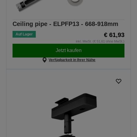
Ceiling pipe - ELPFP13 - 668-918mm
€ 61,93
Auf Lager
inkl. MwSt. (€ 51,61 ohne MwSt.)
Jetzt kaufen
Verfügbarkeit in Ihrer Nähe