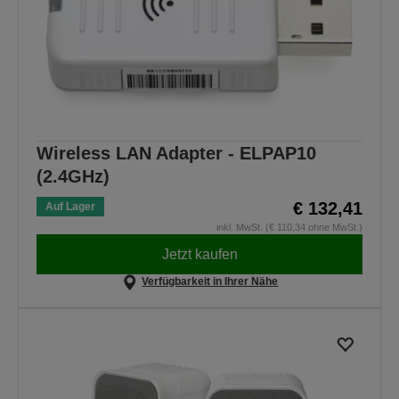
Wireless LAN Adapter - ELPAP10
(2.4GHz)
€ 132,41
Auf Lager
inkl. MwSt. (€ 110,34 ohne MwSt.)
Jetzt kaufen
Verfügbarkeit in Ihrer Nähe