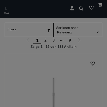
Skip
to
Suchen
main
Menü
content
Sortieren nach:
Filter
1
2
3
⋯
9
Zur
Zur
Zeige 1 - 15 von 133 Artikeln
vorherigen
nächsten
Seite
Seite