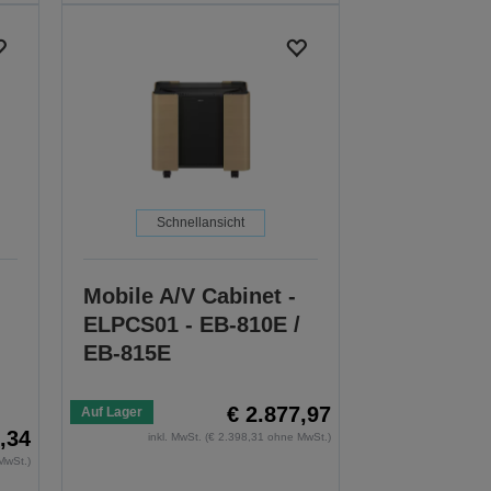
Schnellansicht
Mobile A/V Cabinet -
ELPCS01 - EB-810E /
EB-815E
€ 2.877,97
Auf Lager
,34
inkl. MwSt. (€ 2.398,31 ohne MwSt.)
MwSt.)