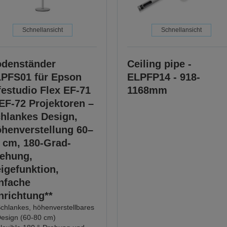
Schnellansicht
Schnellansicht
denständer
Ceiling pipe -
PFS01 für Epson
ELPFP14 - 918-
festudio Flex EF-71
1168mm
EF-72 Projektoren –
hlankes Design,
henverstellung 60–
 cm, 180-Grad-
ehung,
igefunktion,
nfache
nrichtung**
chlankes, höhenverstellbares
esign (60-80 cm)