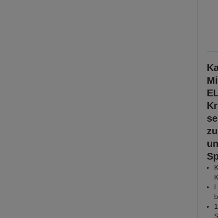
Ka
Mi
E
Kr
se
zu
un
Sp
K
K
L
b
1
S