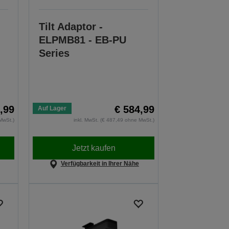
Tilt Adaptor -
ELPMB81 - EB-PU
Series
,99
€ 584,99
Auf Lager
MwSt.)
inkl. MwSt. (€ 487,49 ohne MwSt.)
Jetzt kaufen
Verfügbarkeit in Ihrer Nähe