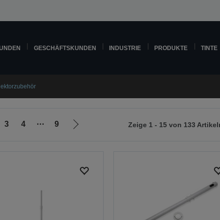
KUNDEN
GESCHÄFTSKUNDEN
INDUSTRIE
PRODUKTE
TINTE
jektorzubehör
3
4
⋯
9
Zeige 1 - 15 von 133 Artikel
Zur
nächsten
Seite