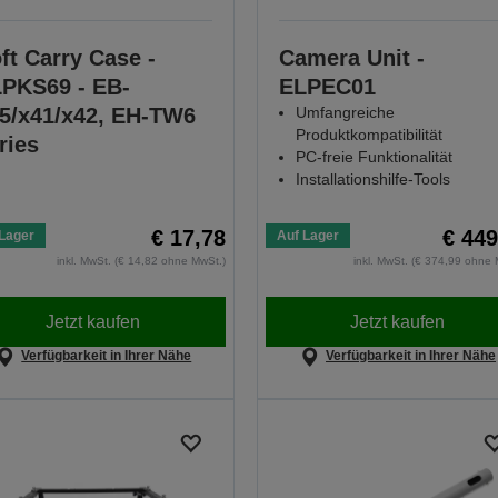
ft Carry Case -
Camera Unit -
PKS69 - EB-
ELPEC01
5/x41/x42, EH-TW6
Umfangreiche
Produktkompatibilität
ries
PC-freie Funktionalität
Installationshilfe-Tools
€ 17,78
€ 449
Lager
Auf Lager
inkl. MwSt. (€ 14,82 ohne MwSt.)
inkl. MwSt. (€ 374,99 ohne 
Jetzt kaufen
Jetzt kaufen
Verfügbarkeit in Ihrer Nähe
Verfügbarkeit in Ihrer Nähe