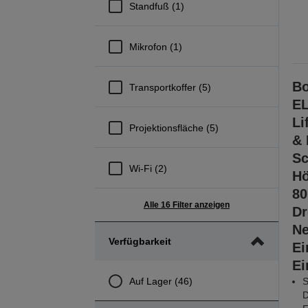
Standfuß (1)
Mikrofon (1)
Bo
Transportkoffer (5)
EL
Li
Projektionsfläche (5)
& 
Sc
Wi-Fi (2)
Hö
80
Alle 16 Filter anzeigen
Dr
Ne
Verfügbarkeit
Ei
Ei
Auf Lager (46)
S
D