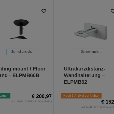
Schnellansicht
Schnellansicht
iling mount / Floor
Ultrakurzdistanz-
and - ELPMB60B
Wandhalterung –
ELPMB62
€ 200,97
Lager
Noch 1 Artikel verfügbar
€ 152
inkl. MwSt. (€ 167,48 ohne MwSt.)
inkl. MwSt. (€ 126,95 ohne 