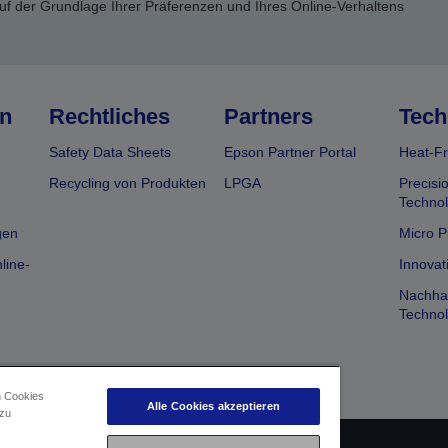
uf der Grundlage Ihrer Präferenzen und Ihres Online-Verhaltens
n
Rechtliches
Partners
Tech
Safety Data Sheets
Epson Partner Portal
Heat-Fr
Recycling von Produkten
LPGA
Precisi
Technol
gen
Micro P
line-
Innovat
Nachhal
Technol
n Cookies
Alle Cookies akzeptieren
 zu