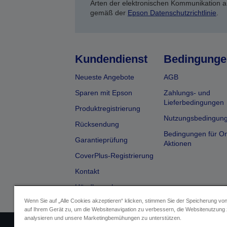
Arten der elektronischen Kommunikation a
gemäß der
Epson Datenschutzrichtlinie
.
Kundendienst
Bedingunge
Neueste Angebote
AGB
Sparen mit Epson
Zahlungs- und
Lieferbedingungen
Produktregistrierung
Nutzungsbedingun
Rücksendung
Bedingungen für On
Garantieprüfung
Aktionen
CoverPlus-Registrierung
Kontakt
Händlersuche
Wenn Sie auf „Alle Cookies akzeptieren“ klicken, stimmen Sie der Speicherung vo
auf Ihrem Gerät zu, um die Websitenavigation zu verbessern, die Websitenutzung
analysieren und unsere Marketingbemühungen zu unterstützen.