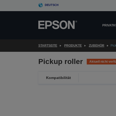
Skip
DEUTSCH
to
main
content
PRIVAT
STARTSEITE
PRODUKTE
ZUBEHÖR
Pick
Pickup roller
Aktuell nicht verf
Kompatibilität