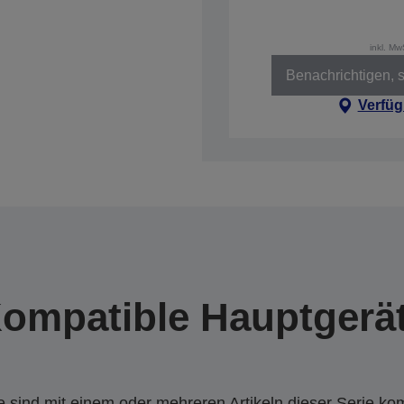
inkl. M
Benachrichtigen, s
Verfüg
ompatible Hauptgerä
 sind mit einem oder mehreren Artikeln dieser Serie ko