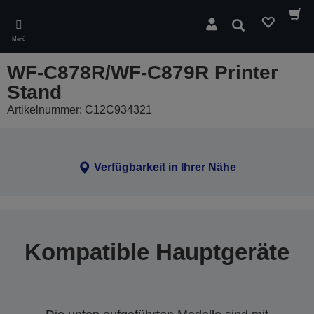
Skip
to
Suchen
main
Menü
content
WF-C878R/WF-C879R Printer
Stand
Artikelnummer: C12C934321
Verfügbarkeit in Ihrer Nähe
Kompatible Hauptgeräte