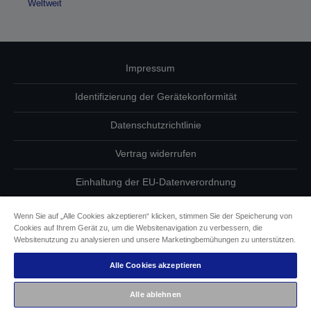
Weltweit
Impressum
Identifizierung der Gerätekonformität
Datenschutzrichtlinie
Vertrag widerrufen
Einhaltung der EU-Datenverordnung
Fragen zum Datenschutz
Wenn Sie auf „Alle Cookies akzeptieren“ klicken, stimmen Sie der Speicherung von
Cookies auf Ihrem Gerät zu, um die Websitenavigation zu verbessern, die
Informationen zu Cookies
Websitenutzung zu analysieren und unsere Marketingbemühungen zu unterstützen.
Alle Cookies akzeptieren
Epson Engagement für Barrierefreiheit
Alle ablehnen
Copyright © 2026 Seiko Epson