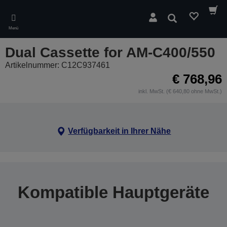
Skip
to
Suchen
main
Menü
content
Dual Cassette for AM-C400/550
Artikelnummer: C12C937461
€ 768,96
inkl. MwSt. (€ 640,80 ohne MwSt.)
Verfügbarkeit in Ihrer Nähe
Kompatible Hauptgeräte