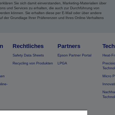
erklären Sie sich damit einverstanden, Marketing-Materialien über
ons und Services zu erhalten, die auch zur Durchführung von
rden können. Sie erhalten diese per E-Mail oder über andere
uf der Grundlage Ihrer Präferenzen und Ihres Online-Verhaltens
n
Rechtliches
Partners
Tech
Safety Data Sheets
Epson Partner Portal
Heat-Fr
Recycling von Produkten
LPGA
Precisi
Technol
gen
Micro P
line-
Innovat
Nachhal
Technol