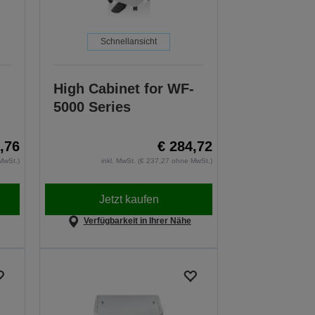
Schnellansicht
High Cabinet for WF-
5000 Series
,76
€ 284,72
MwSt.)
inkl. MwSt. (€ 237,27 ohne MwSt.)
Jetzt kaufen
Verfügbarkeit in Ihrer Nähe