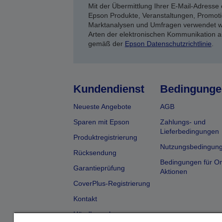
Mit der Übermittlung Ihrer E-Mail-Adresse 
Epson Produkte, Veranstaltungen, Promoti
Marktanalysen und Umfragen verwendet we
Arten der elektronischen Kommunikation a
gemäß der
Epson Datenschutzrichtlinie
.
Kundendienst
Bedingunge
Neueste Angebote
AGB
Sparen mit Epson
Zahlungs- und
Lieferbedingungen
Produktregistrierung
Nutzungsbedingun
Rücksendung
Bedingungen für On
Garantieprüfung
Aktionen
CoverPlus-Registrierung
Kontakt
Händlersuche