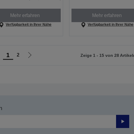
Mehr erfahren
Mehr erfahren
Verfügbarkeit in Ihrer Nähe
Verfügbarkeit in Ihrer Nähe
1
2
Zeige 1 - 15 von 28 Artikel
ur
Zur
orherigen
nächsten
eite
Seite
n
Send