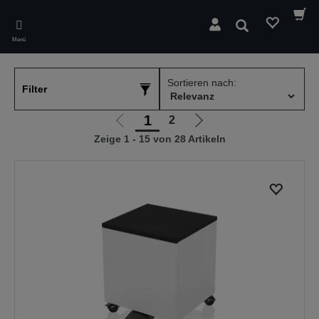
Skip
to
Suchen
main
Menü
content
Sortieren nach:
Filter
1
2
Zur
Zur
Zeige 1 - 15 von 28 Artikeln
vorherigen
nächsten
Seite
Seite