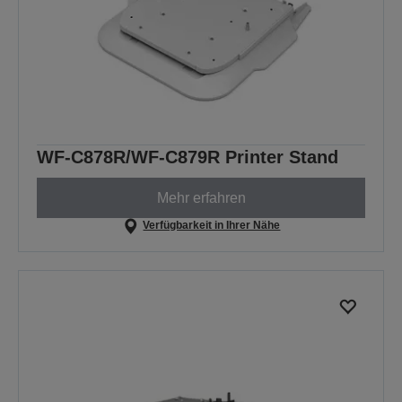
WF-C878R/WF-C879R Printer Stand
Mehr erfahren
Verfügbarkeit in Ihrer Nähe