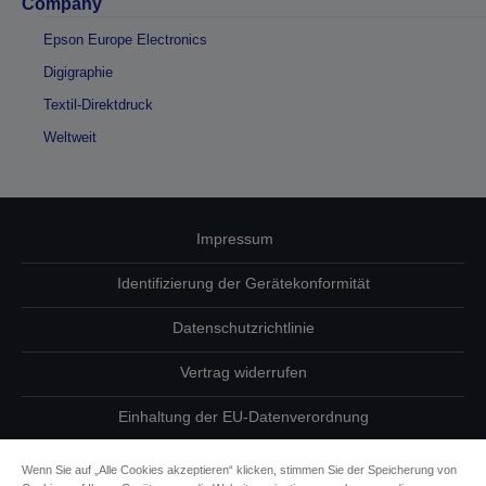
Company
Epson Europe Electronics
Digigraphie
Textil-Direktdruck
Weltweit
Impressum
Identifizierung der Gerätekonformität
Datenschutzrichtlinie
Vertrag widerrufen
Einhaltung der EU-Datenverordnung
Fragen zum Datenschutz
Wenn Sie auf „Alle Cookies akzeptieren“ klicken, stimmen Sie der Speicherung von