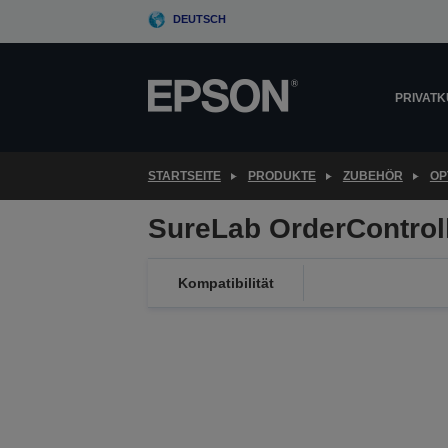
Skip
DEUTSCH
to
main
content
PRIVAT
STARTSEITE
PRODUKTE
ZUBEHÖR
OP
SureLab OrderControl
Kompatibilität