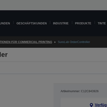
KUNDEN
GESCHÄFTSKUNDEN
INDUSTRIE
PRODUKTE
TINTE
TIONEN FÜR COMMERCIAL PRINTING
SureLab OrderController
ler
Artikelnummer: C12C843926
Verfüg