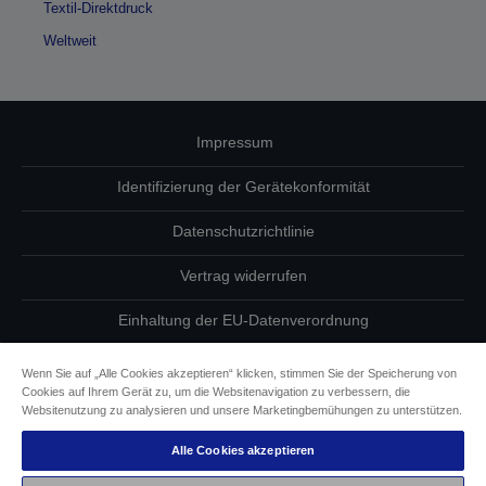
Textil-Direktdruck
Weltweit
Impressum
Identifizierung der Gerätekonformität
Datenschutzrichtlinie
Vertrag widerrufen
Einhaltung der EU-Datenverordnung
Fragen zum Datenschutz
Wenn Sie auf „Alle Cookies akzeptieren“ klicken, stimmen Sie der Speicherung von
Cookies auf Ihrem Gerät zu, um die Websitenavigation zu verbessern, die
Informationen zu Cookies
Websitenutzung zu analysieren und unsere Marketingbemühungen zu unterstützen.
Alle Cookies akzeptieren
Epson Engagement für Barrierefreiheit