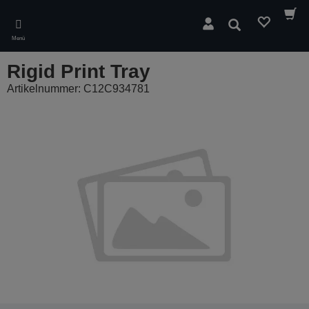
Skip
to
Suchen
main
Menü
content
Rigid Print Tray
Artikelnummer: C12C934781