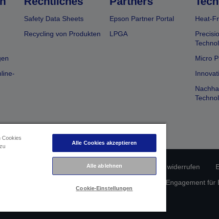
n
Rechtliches
Partners
Tech
Safety Data Sheets
Epson Partner Portal
Heat-Fr
Recycling von Produkten
LPGA
Precisi
Technol
gen
Micro P
line-
Innovat
Nachhal
Technol
n Cookies
Alle Cookies akzeptieren
 zu
Alle ablehnen
erätekonformität
Datenschutzrichtlinie
Vertrag widerrufen
E
atenschutz
Informationen zu Cookies
Epson Engagement für Ba
Cookie-Einstellungen
Copyright © 2026 Seiko Epson