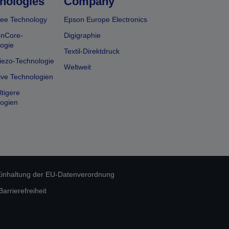
nologies
Company
ee Technology
Epson Europe Electronics
onCore-
Digigraphie
ogie
Textil-Direktdruck
iezo-Technologie
Weltweit
ive Technologien
tigere
ogien
inhaltung der EU-Datenverordnung
rrierefreiheit