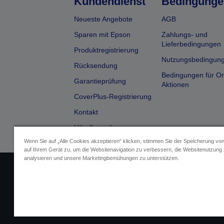
Kundendienst
Bedingunge
Neueste Angebote
AGB
Sparen mit Epson
Zahlungs- und
Lieferbedingungen
Produktregistrierung
Nutzungsbedingun
Rücksendung
Bedingungen für On
Garantieprüfung
Aktionen
CoverPlus-Registrierung
Kontakt
Händlersuche
Wenn Sie auf „Alle Cookies akzeptieren“ klicken, stimmen Sie der Speicherung vo
auf Ihrem Gerät zu, um die Websitenavigation zu verbessern, die Websitenutzung
analysieren und unsere Marketingbemühungen zu unterstützen.
Impressum
Identifizierung der G
Fragen zum D