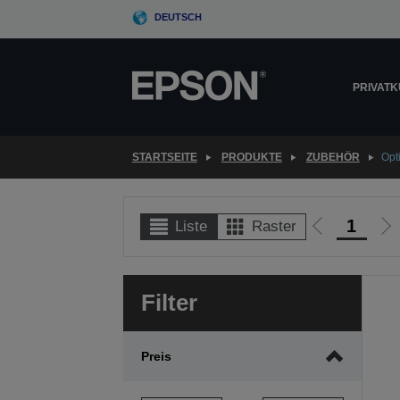
Skip
DEUTSCH
to
main
content
PRIVAT
STARTSEITE
PRODUKTE
ZUBEHÖR
Opt
1
Liste
Raster
Zur
Zu
vorherigen
nä
Seite
Se
Filter
Preis