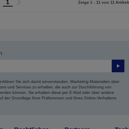
1
Zeige 1 - 11 von 11 Artikel
ur
Zur
orherigen
nächsten
eite
Seite
n
Send
erklären Sie sich damit einverstanden, Marketing-Materialien über
ons und Services zu erhalten, die auch zur Durchführung von
rden können. Sie erhalten diese per E-Mail oder über andere
uf der Grundlage Ihrer Präferenzen und Ihres Online-Verhaltens