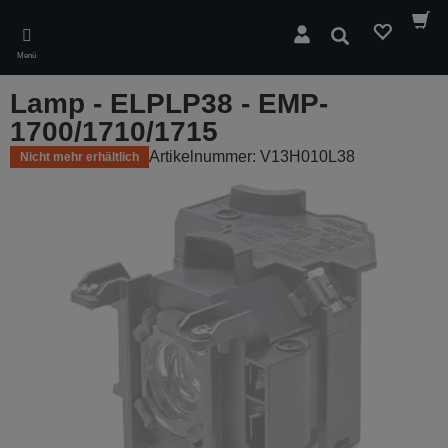
Skip
to
Suchen
main
Menü
content
Lamp - ELPLP38 - EMP-
1700/1710/1715
Artikelnummer: V13H010L38
Nicht mehr erhältlich