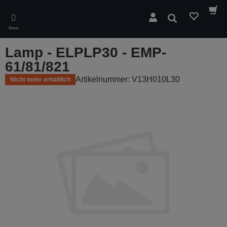
Skip
to
Suchen
main
Menü
content
Lamp - ELPLP30 - EMP-
61/81/821
Artikelnummer: V13H010L30
Nicht mehr erhältlich