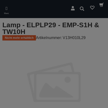
Skip
to
Suchen
main
Menü
content
Lamp - ELPLP29 - EMP-S1H &
TW10H
Artikelnummer: V13H010L29
Nicht mehr erhältlich