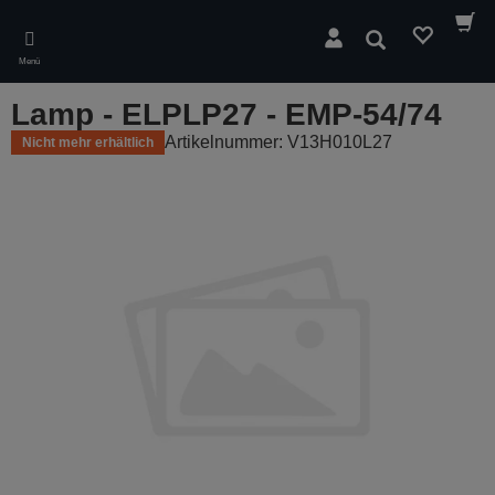
Skip
to
Suchen
main
Menü
content
Lamp - ELPLP27 - EMP-54/74
Artikelnummer: V13H010L27
Nicht mehr erhältlich