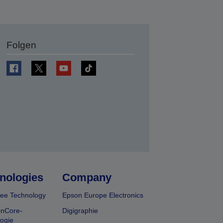
Folgen
en
nologies
Company
ee Technology
Epson Europe Electronics
onCore-
Digigraphie
ogie