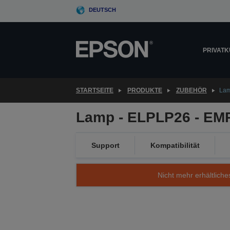
Skip
DEUTSCH
to
main
content
PRIVAT
STARTSEITE
PRODUKTE
ZUBEHÖR
Lam
Lamp - ELPLP26 - EM
Support
Kompatibilität
Nicht mehr erhältliche