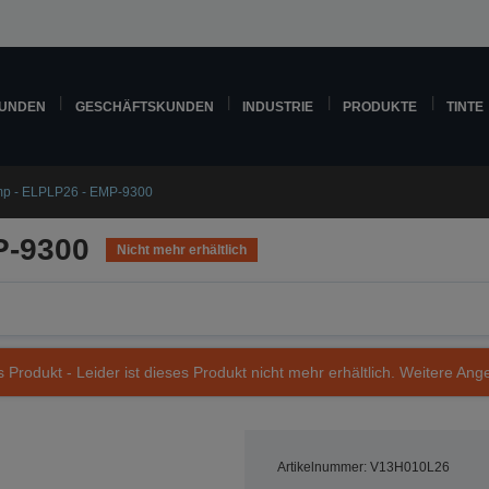
KUNDEN
GESCHÄFTSKUNDEN
INDUSTRIE
PRODUKTE
TINTE
p - ELPLP26 - EMP-9300
P-9300
Nicht mehr erhältlich
s Produkt - Leider ist dieses Produkt nicht mehr erhältlich. Weitere Ang
Artikelnummer: V13H010L26