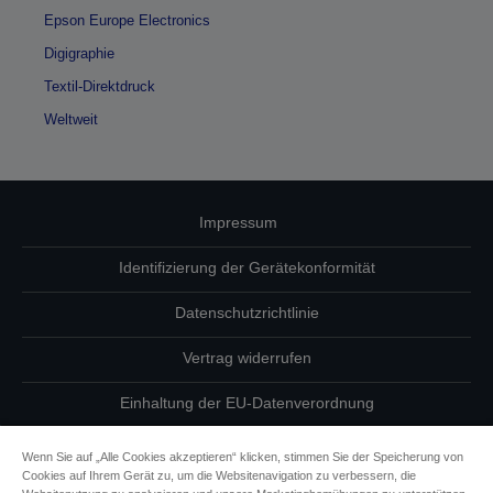
Epson Europe Electronics
Digigraphie
Textil-Direktdruck
Weltweit
Impressum
Identifizierung der Gerätekonformität
Datenschutzrichtlinie
Vertrag widerrufen
Einhaltung der EU-Datenverordnung
Fragen zum Datenschutz
Wenn Sie auf „Alle Cookies akzeptieren“ klicken, stimmen Sie der Speicherung von
Cookies auf Ihrem Gerät zu, um die Websitenavigation zu verbessern, die