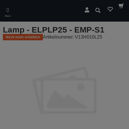
Skip
to
Suchen
main
Menü
content
Lamp - ELPLP25 - EMP-S1
Artikelnummer: V13H010L25
Nicht mehr erhältlich