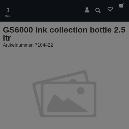
Skip
to
Suchen
main
Menü
content
GS6000 Ink collection bottle 2.5
ltr
Artikelnummer: 7104422