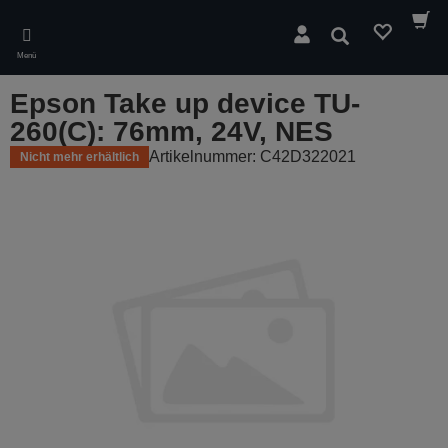
Skip
to
Suchen
main
Menü
content
Epson Take up device TU-
260(C): 76mm, 24V, NES
Artikelnummer: C42D322021
Nicht mehr erhältlich