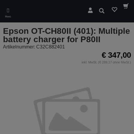
Skip
to
Suchen
main
Menü
content
Epson OT-CH80II (401): Multiple
battery charger for P80II
Artikelnummer: C32C882401
€ 347,00
inkl. MwSt. (€ 289,17 ohne MwSt.)