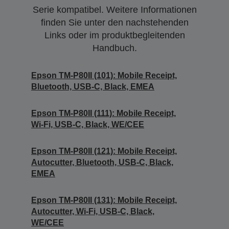
Serie kompatibel. Weitere Informationen
finden Sie unter den nachstehenden
Links oder im produktbegleitenden
Handbuch.
Epson TM-P80II (101): Mobile Receipt,
Bluetooth, USB-C, Black, EMEA
Epson TM-P80II (111): Mobile Receipt,
Wi-Fi, USB-C, Black, WE/CEE
Epson TM-P80II (121): Mobile Receipt,
Autocutter, Bluetooth, USB-C, Black,
EMEA
Epson TM-P80II (131): Mobile Receipt,
Autocutter, Wi-Fi, USB-C, Black,
WE/CEE