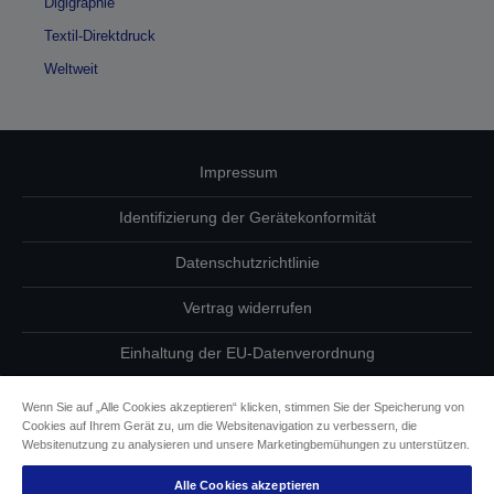
Digigraphie
Textil-Direktdruck
Weltweit
Impressum
Identifizierung der Gerätekonformität
Datenschutzrichtlinie
Vertrag widerrufen
Einhaltung der EU-Datenverordnung
Fragen zum Datenschutz
Wenn Sie auf „Alle Cookies akzeptieren“ klicken, stimmen Sie der Speicherung von
Cookies auf Ihrem Gerät zu, um die Websitenavigation zu verbessern, die
Informationen zu Cookies
Websitenutzung zu analysieren und unsere Marketingbemühungen zu unterstützen.
Alle Cookies akzeptieren
Epson Engagement für Barrierefreiheit