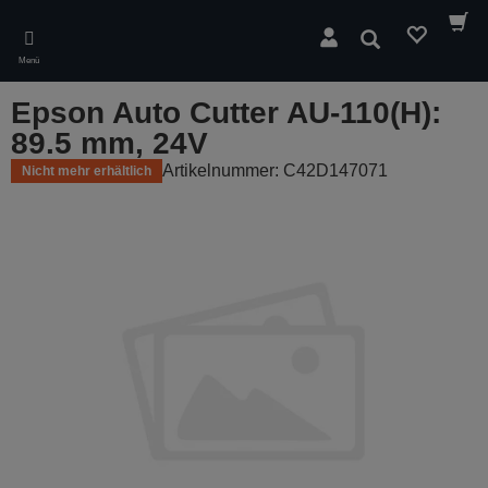
Skip
to
Suchen
main
Menü
content
Epson Auto Cutter AU-110(H):
89.5 mm, 24V
Artikelnummer: C42D147071
Nicht mehr erhältlich