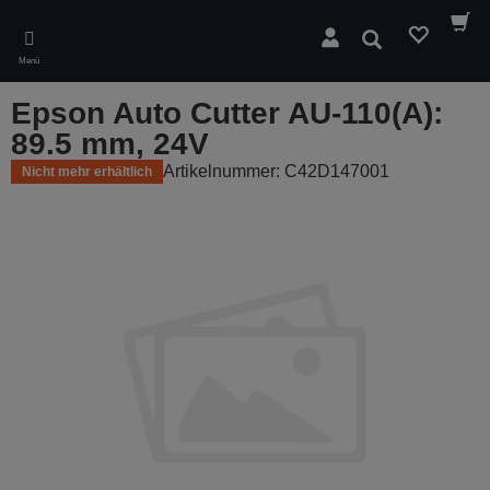
Skip
to
Suchen
main
Menü
content
Epson Auto Cutter AU-110(A):
89.5 mm, 24V
Artikelnummer: C42D147001
Nicht mehr erhältlich