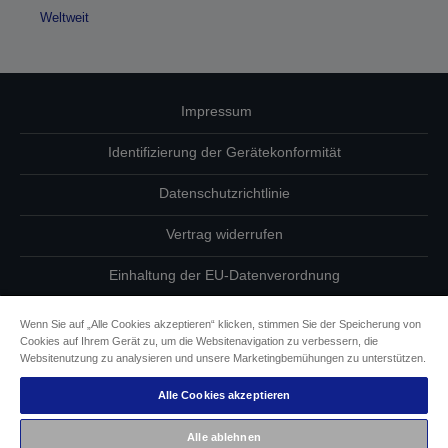
Weltweit
Impressum
Identifizierung der Gerätekonformität
Datenschutzrichtlinie
Vertrag widerrufen
Einhaltung der EU-Datenverordnung
Fragen zum Datenschutz
Wenn Sie auf „Alle Cookies akzeptieren“ klicken, stimmen Sie der Speicherung von
Cookies auf Ihrem Gerät zu, um die Websitenavigation zu verbessern, die
Informationen zu Cookies
Websitenutzung zu analysieren und unsere Marketingbemühungen zu unterstützen.
Alle Cookies akzeptieren
Epson Engagement für Barrierefreiheit
Alle ablehnen