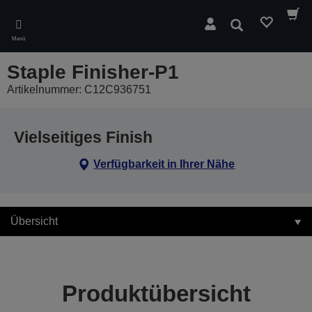
Skip
to
Suchen
main
Menü
content
Staple Finisher-P1
Artikelnummer: C12C936751
Vielseitiges Finish
Verfügbarkeit in Ihrer Nähe
Übersicht
Produktübersicht