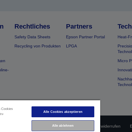
n
Rechtliches
Partners
Tech
Safety Data Sheets
Epson Partner Portal
Heat-Fr
Recycling von Produkten
LPGA
Precisi
Technol
gen
Micro P
line-
Innovat
Nachhal
Technol
n Cookies
Alle Cookies akzeptieren
 zu
Alle ablehnen
erätekonformität
Datenschutzrichtlinie
Vertrag widerrufen
E