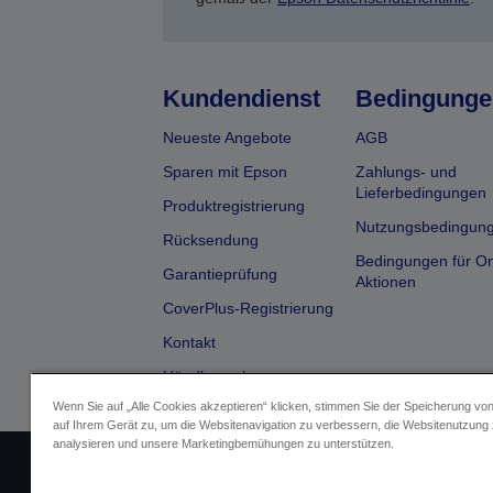
Kundendienst
Bedingunge
Neueste Angebote
AGB
Sparen mit Epson
Zahlungs- und
Lieferbedingungen
Produktregistrierung
Nutzungsbedingun
Rücksendung
Bedingungen für On
Garantieprüfung
Aktionen
CoverPlus-Registrierung
Kontakt
Händlersuche
Wenn Sie auf „Alle Cookies akzeptieren“ klicken, stimmen Sie der Speicherung vo
auf Ihrem Gerät zu, um die Websitenavigation zu verbessern, die Websitenutzung
analysieren und unsere Marketingbemühungen zu unterstützen.
Impressum
Identifizierung der G