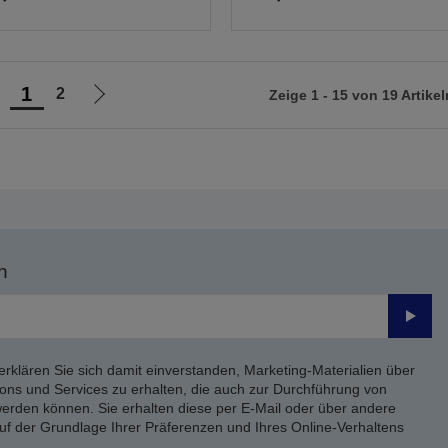
1
2
Zeige 1 - 15 von 19 Artikel
ur
Zur
orherigen
nächsten
eite
Seite
n
Send
erklären Sie sich damit einverstanden, Marketing-Materialien über
ons und Services zu erhalten, die auch zur Durchführung von
rden können. Sie erhalten diese per E-Mail oder über andere
uf der Grundlage Ihrer Präferenzen und Ihres Online-Verhaltens