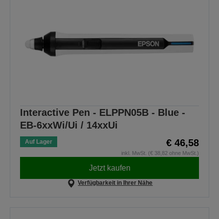
Interactive Pen - ELPPN05B - Blue -
EB-6xxWi/Ui / 14xxUi
€ 46,58
Auf Lager
inkl. MwSt. (€ 38,82 ohne MwSt.)
Jetzt kaufen
Verfügbarkeit in Ihrer Nähe