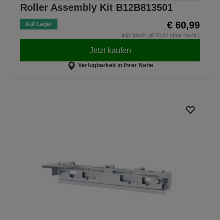
Roller Assembly Kit B12B813501
€ 60,99
Auf Lager
inkl. MwSt. (€ 50,82 ohne MwSt.)
Jetzt kaufen
Verfügbarkeit in Ihrer Nähe