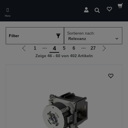
Skip
to
Suchen
main
Menü
content
Sortieren nach:
Filter
4
1
⋯
5
6
⋯
27
Zur
Zur
Zeige 46 - 60 von 402 Artikeln
vorherigen
nächsten
Seite
Seite