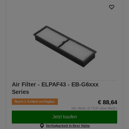
Air Filter - ELPAF43 - EB-G6xxx
Series
€ 88,64
Noch 1 Artikel verfügbar
inkl. MwSt. (€ 73,87 ohne MwSt.)
Jetzt kaufen
Verfügbarkeit in Ihrer Nähe