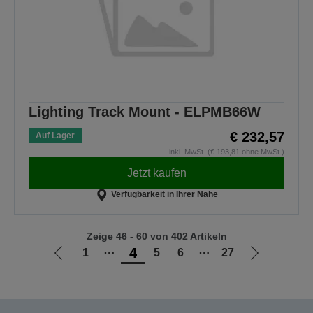
Lighting Track Mount - ELPMB66W
€ 232,57
Auf Lager
inkl. MwSt. (€ 193,81 ohne MwSt.)
Jetzt kaufen
Verfügbarkeit in Ihrer Nähe
Zeige 46 - 60 von 402 Artikeln
4
1
⋯
5
6
⋯
27
Zur
Zur
vorherigen
nächsten
Seite
Seite