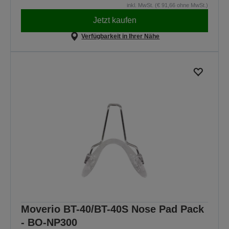
inkl. MwSt. (€ 91,66 ohne MwSt.)
Jetzt kaufen
Verfügbarkeit in Ihrer Nähe
Moverio BT-40/BT-40S Nose Pad Pack
- BO-NP300