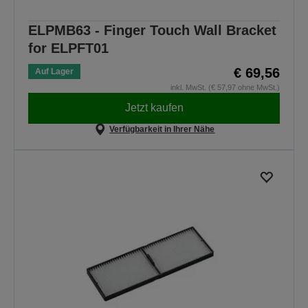
ELPMB63 - Finger Touch Wall Bracket
for ELPFT01
€ 69,56
Auf Lager
inkl. MwSt. (€ 57,97 ohne MwSt.)
Jetzt kaufen
Verfügbarkeit in Ihrer Nähe