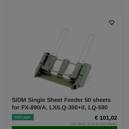
SIDM Single Sheet Feeder 50 sheets
for FX-890/A, LX/LQ-300+II, LQ-590
€ 101,02
Auf Lager
inkl. MwSt. (€ 84,18 ohne MwSt.)