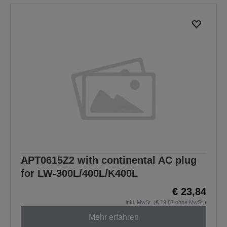
APT0615Z2 with continental AC plug
for LW-300L/400L/K400L
€ 23,84
inkl. MwSt. (€ 19,87 ohne MwSt.)
Mehr erfahren