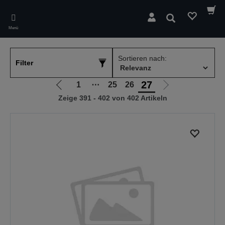
Skip
to
Suchen
main
Menü
content
Sortieren nach:
Filter
27
1
⋯
25
26
Zur
Zur
Zeige 391 - 402 von 402 Artikeln
vorherigen
nächsten
Seite
Seite