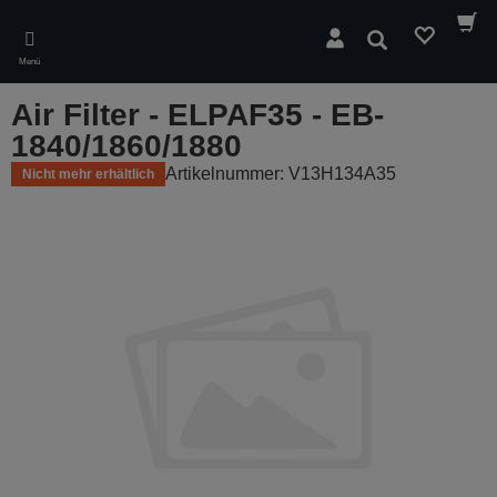
Skip
to
Suchen
main
Menü
content
Air Filter - ELPAF35 - EB-
1840/1860/1880
Artikelnummer: V13H134A35
Nicht mehr erhältlich