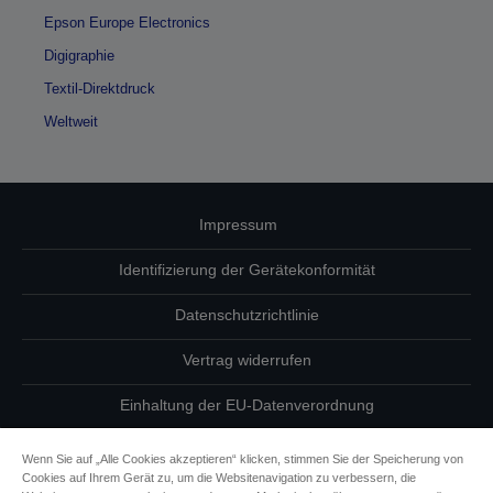
Epson Europe Electronics
Digigraphie
Textil-Direktdruck
Weltweit
Impressum
Identifizierung der Gerätekonformität
Datenschutzrichtlinie
Vertrag widerrufen
Einhaltung der EU-Datenverordnung
Fragen zum Datenschutz
Wenn Sie auf „Alle Cookies akzeptieren“ klicken, stimmen Sie der Speicherung von
Cookies auf Ihrem Gerät zu, um die Websitenavigation zu verbessern, die