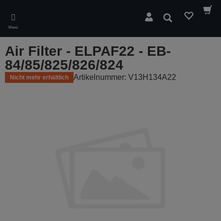
Skip
to
Suchen
main
Menü
content
Air Filter - ELPAF22 - EB-
84/85/825/826/824
Artikelnummer: V13H134A22
Nicht mehr erhältlich