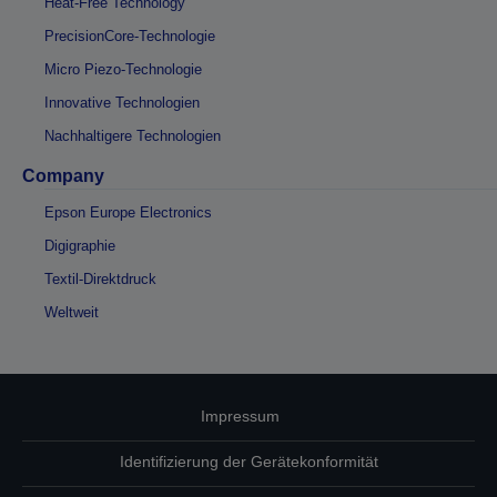
Heat-Free Technology
PrecisionCore-Technologie
Micro Piezo-Technologie
Innovative Technologien
Nachhaltigere Technologien
Company
Epson Europe Electronics
Digigraphie
Textil-Direktdruck
Weltweit
Impressum
Identifizierung der Gerätekonformität