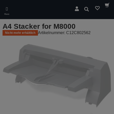
Skip
to
Suchen
main
Menü
content
A4 Stacker for M8000
Artikelnummer: C12C802562
Nicht mehr erhältlich