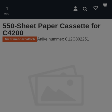
Skip
to
Suchen
main
Menü
content
550-Sheet Paper Cassette for
C4200
Artikelnummer: C12C802251
Nicht mehr erhältlich