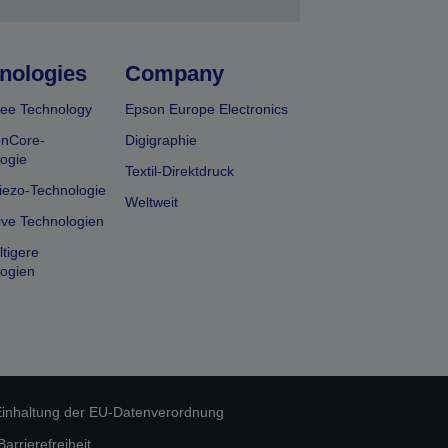
nologies
Company
ee Technology
Epson Europe Electronics
onCore-
Digigraphie
ogie
Textil-Direktdruck
iezo-Technologie
Weltweit
ive Technologien
tigere
ogien
inhaltung der EU-Datenverordnung
rrierefreiheit