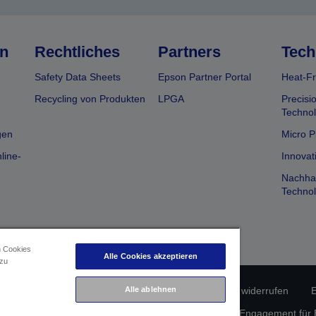
n
Rechtliches
Partners
Tech
Safety Data Sheets
Epson Partner Portal
Heat-Fr
Recycling von Produkten
LPGA
Precisi
Technol
gen
Micro P
line-
Innovat
Nachhal
Technol
n Cookies
Alle Cookies akzeptieren
 zu
erätekonformität
Datenschutzrichtlinie
Vertrag widerrufen
E
Alle ablehnen
atenschutz
Informationen zu Cookies
Epson Engagement für Ba