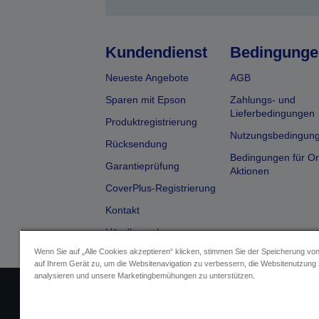
Kundendienst
Bedingunge
Neueste Angebote
AGB
Sparen mit Epson
Zahlungs- und
Lieferbedingungen
Produktregistrierung
Nutzungsbedingun
Rücksendung
Bedingungen für On
Garantieprüfung
Aktionen
CoverPlus-Registrierung
Kontakt
Händlersuche
Wenn Sie auf „Alle Cookies akzeptieren“ klicken, stimmen Sie der Speicherung vo
auf Ihrem Gerät zu, um die Websitenavigation zu verbessern, die Websitenutzung
analysieren und unsere Marketingbemühungen zu unterstützen.
Impressum
Identifizierung der G
Fragen zum D