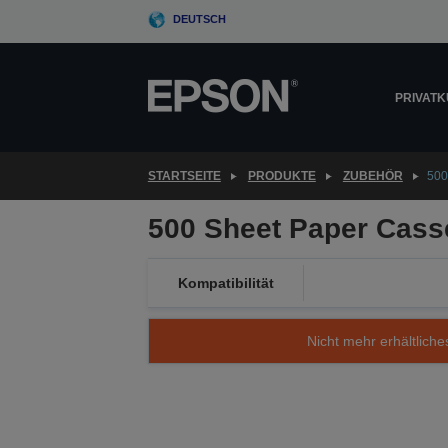
Skip
DEUTSCH
to
main
content
PRIVAT
STARTSEITE
PRODUKTE
ZUBEHÖR
500
500 Sheet Paper Casse
Kompatibilität
Nicht mehr erhältliche