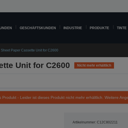
KUNDEN
GESCHÄFTSKUNDEN
INDUSTRIE
PRODUKTE
TINTE
 Sheet Paper Cassette Unit for C2600
tte Unit for C2600
Nicht mehr erhältlich
s Produkt - Leider ist dieses Produkt nicht mehr erhältlich. Weitere Ang
Artikelnummer: C12C802211