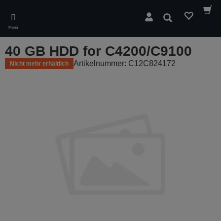
Skip
to
Suchen
main
Menü
content
40 GB HDD for C4200/C9100
Artikelnummer: C12C824172
Nicht mehr erhältlich