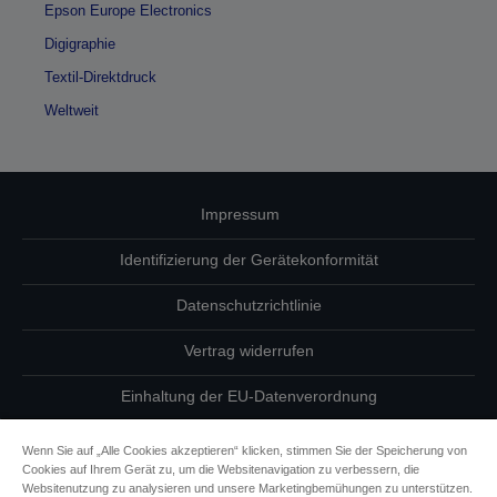
Epson Europe Electronics
Digigraphie
Textil-Direktdruck
Weltweit
Impressum
Identifizierung der Gerätekonformität
Datenschutzrichtlinie
Vertrag widerrufen
Einhaltung der EU-Datenverordnung
Fragen zum Datenschutz
Wenn Sie auf „Alle Cookies akzeptieren“ klicken, stimmen Sie der Speicherung von
Cookies auf Ihrem Gerät zu, um die Websitenavigation zu verbessern, die
Informationen zu Cookies
Websitenutzung zu analysieren und unsere Marketingbemühungen zu unterstützen.