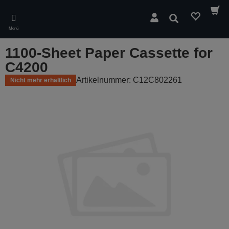
Skip
to
Suchen
main
Menü
content
1100-Sheet Paper Cassette for
C4200
Artikelnummer: C12C802261
Nicht mehr erhältlich