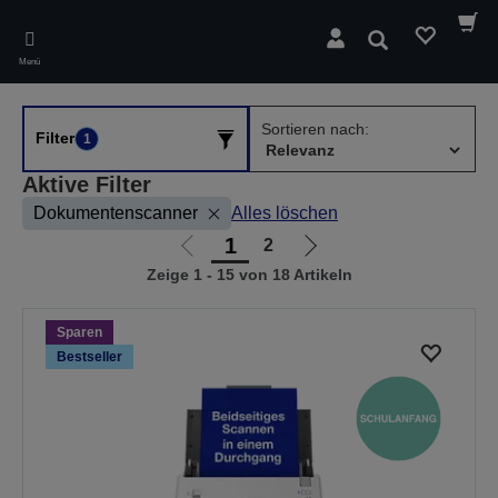
Skip
to
Suchen
main
Menü
content
Sortieren nach:
Filter
1
Aktive Filter
Dokumentenscanner
Alles löschen
1
2
Zur
Zur
Zeige 1 - 15 von 18 Artikeln
vorherigen
nächsten
Seite
Seite
Sparen
Bestseller