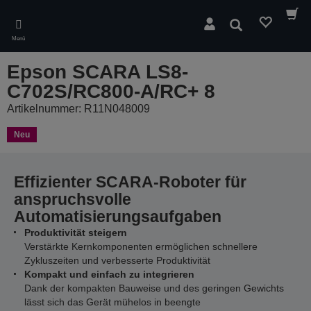
Skip
to
Suchen
main
Menü
content
Epson SCARA LS8-
C702S/RC800-A/RC+ 8
Artikelnummer: R11N048009
Neu
Effizienter SCARA-Roboter für
anspruchsvolle
Automatisierungsaufgaben
Produktivität steigern
Verstärkte Kernkomponenten ermöglichen schnellere
Zykluszeiten und verbesserte Produktivität
Kompakt und einfach zu integrieren
Dank der kompakten Bauweise und des geringen Gewichts
lässt sich das Gerät mühelos in beengte