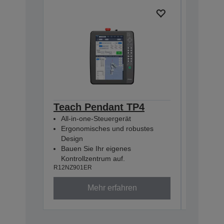
Teach Pendant TP4
Pulse 
All-in-one-Steuergerät
(RC800
Ergonomisches und robustes
R12NZ900
Design
Bauen Sie Ihr eigenes
Kontrollzentrum auf.
R12NZ901ER
Mehr erfahren