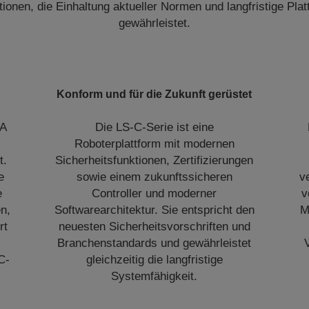
tionen, die Einhaltung aktueller Normen und langfristige Pla
gewährleistet.
Konform und für die Zukunft gerüstet
RA
Die LS-C-Serie ist eine
Roboterplattform mit modernen
t.
Sicherheitsfunktionen, Zertifizierungen
e
sowie einem zukunftssicheren
v
e
Controller und moderner
v
n,
Softwarearchitektur. Sie entspricht den
M
rt
neuesten Sicherheitsvorschriften und
Branchenstandards und gewährleistet
C-
gleichzeitig die langfristige
Systemfähigkeit.