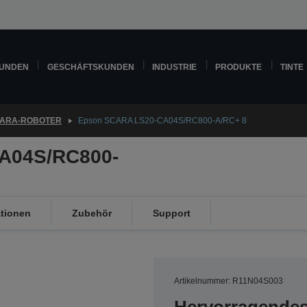
KUNDEN
GESCHÄFTSKUNDEN
INDUSTRIE
PRODUKTE
TINTE
ARA-ROBOTER
Epson SCARA LS20-CA04S/RC800-A/RC+ 8
A04S/RC800-
ationen
Zubehör
Support
Artikelnummer: R11N04S003