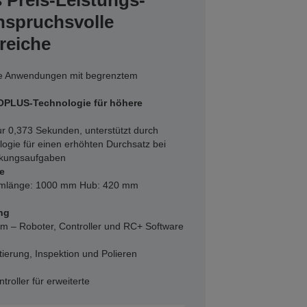
 Preis-Leistungs-
anspruchsvolle
eiche
lle Anwendungen mit begrenztem
OPLUS-Technologie für höhere
r 0,373 Sekunden, unterstützt durch
ie für einen erhöhten Durchsatz bei
ckungsaufgaben
e
Armlänge: 1000 mm Hub: 420 mm
ng
 – Roboter, Controller und RC+ Software
ierung, Inspektion und Polieren
roller für erweiterte