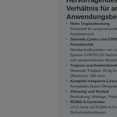
Hervorragendes
Verhältnis für 
Anwendungsber
Hohe Traglastleistung
Entwickelt für anspruchsvo
Arbeitsbereich
Schnelle Zyklen und GYR
Produktivität
Standardzykluszeiten von nu
Epsons GYROPLUS-Technolog
sich wiederholenden Bestü
Traglast und Armreichweit
Maximale Traglast: 20 kg 
(Reinraum: 390 mm)
Komplett integrierte Lösu
Komplettes Epson-Ökosystem
Vielseitig und flexibel
Bestückung, Montage, Palett
RC800-A-Controller
LS‑C-Serie mit RC800‑A-Cont
Sicherheitsfunktionen