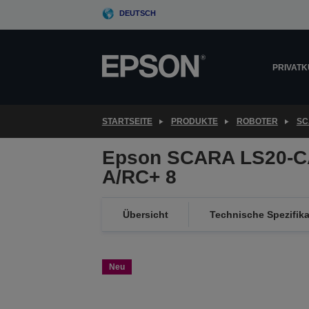
Skip
DEUTSCH
to
main
content
PRIVAT
STARTSEITE
PRODUKTE
ROBOTER
SC
Epson SCARA LS20-C
A/RC+ 8
Übersicht
Technische Spezifik
Neu